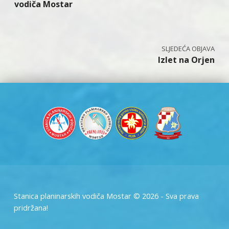
vodiča Mostar
Izlet na Orjen
Stanica planinarskih vodiča Mostar © 2026 - Sva prava
pridržana!
SPVM – Facebook
SPVM – e-mail
Back to top ↑