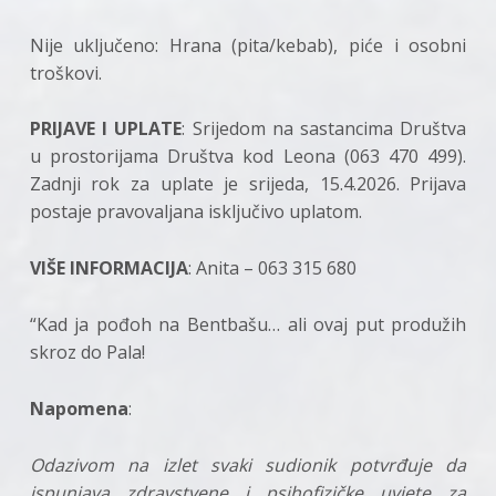
Nije uključeno: Hrana (pita/kebab), piće i osobni
troškovi.
PRIJAVE I UPLATE
: Srijedom na sastancima Društva
u prostorijama Društva kod Leona (063 470 499).
Zadnji rok za uplate je srijeda, 15.4.2026. Prijava
postaje pravovaljana isključivo uplatom.
VIŠE INFORMACIJA
: Anita – 063 315 680
“Kad ja pođoh na Bentbašu… ali ovaj put produžih
skroz do Pala!
Napomena
:
Odazivom na izlet svaki sudionik potvrđuje da
ispunjava zdravstvene i psihofizičke uvjete za