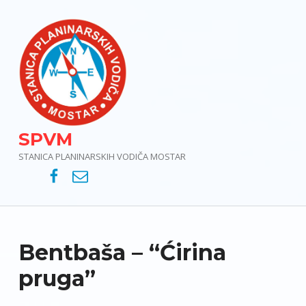
SPVM
STANICA PLANINARSKIH VODIČA MOSTAR
SPVM – Facebook
SPVM – e-mail
Bentbaša – “Ćirina
pruga”