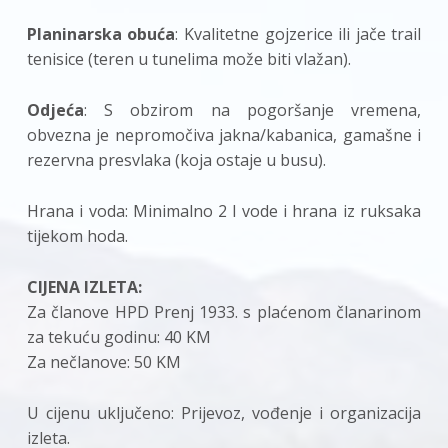
Planinarska obuća
: Kvalitetne gojzerice ili jače trail
tenisice (teren u tunelima može biti vlažan).
Odjeća
: S obzirom na pogoršanje vremena,
obvezna je nepromočiva jakna/kabanica, gamašne i
rezervna presvlaka (koja ostaje u busu).
Hrana i voda: Minimalno 2 l vode i hrana iz ruksaka
tijekom hoda.
CIJENA IZLETA:
Za članove HPD Prenj 1933. s plaćenom članarinom
za tekuću godinu: 40 KM
Za nečlanove: 50 KM
U cijenu uključeno: Prijevoz, vođenje i organizacija
izleta.