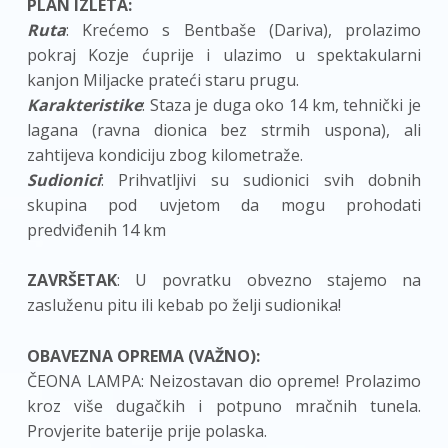
PLAN IZLETA:
Ruta
: Krećemo s Bentbaše (Dariva), prolazimo
pokraj Kozje ćuprije i ulazimo u spektakularni
kanjon Miljacke prateći staru prugu.
Karakteristike
: Staza je duga oko 14 km, tehnički je
lagana (ravna dionica bez strmih uspona), ali
zahtijeva kondiciju zbog kilometraže.
Sudionici
: Prihvatljivi su sudionici svih dobnih
skupina pod uvjetom da mogu prohodati
predviđenih 14 km
ZAVRŠETAK
: U povratku obvezno stajemo na
zasluženu pitu ili kebab po želji sudionika!
OBAVEZNA OPREMA (VAŽNO):
ČEONA LAMPA: Neizostavan dio opreme! Prolazimo
kroz više dugačkih i potpuno mračnih tunela.
Provjerite baterije prije polaska.