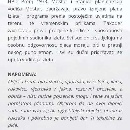
HPD Prenj 1933. Mostar i Stanica planinarskih
vodiča Mostar, zadržavaju pravo izmjene plana
izleta i programa prema postojećim uvjetima na
terenu te vremenskim prilikama. Također
zadržavaju pravo procjene kondicije i sposobnosti
pojedinih sudionika izleta. Svi sudionici sudjeluju na
osobnu odgovornost, djeca moraju biti u pratnji
nekog punoljetnog, i svi su dužni pridržavati se
uputa voditelja izleta.
NAPOMENA:
Odjeća treba biti ležerna, sportska, višeslojna, kapa,
rukavice, vjetrovka / jakna,
rezervni presvlak, a
obuća – nisu nužne gojzerice, mogu i tene sa jačim
potplatom
(đonom). Obzirom da na ovoj dionici
sada rade vrlo rijetki ugostiteljski objekti, hrana
iz
ruksaka i potrebno je ponijeti bar 1l tekućine za
piće.