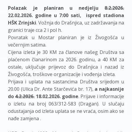
Polazak je planiran u nedjelju
8.2.2026.
22.02.2026. godine u 7:00 sati, ispred stadiona
HŠK Zrinjski
. Vožnja do Drašnjica, uz zadržavanja na
granici traje cca 2 i pol h.
Povratak u Mostar planiran je iz Živogošća u
večernjim satima.
Cijena izleta je 30 KM za članove našeg Društva sa
plaćenom članarinom za 2026. godinu, a 40 KM za
ostale, uključuje prijevoz do Drašnjica i nazad iz
Živogošća, troškove organizacije i vođenja izleta.
Prijava i uplata na sastancima Društva srijedom u
20.00 (Ulica Dr. Ante Starčevića br. 17),
a najkasnije
do
4.2.2026.
18.02.2026. godine
. Prijave i informacije
o izletu na broj 063/312-583 (Dragan). U slučaju
odustajanja od izleta uplata se ne vraća, osim ako se
nađe zamjena .