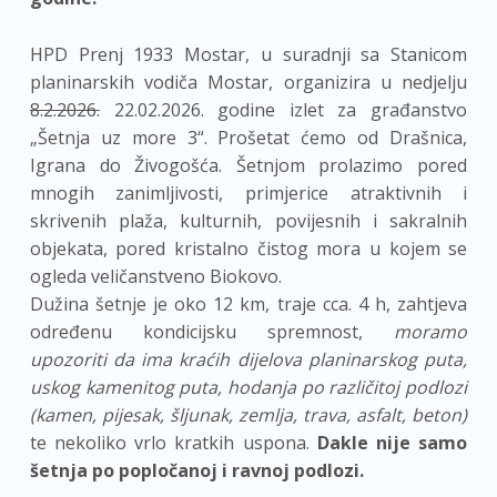
HPD Prenj 1933 Mostar, u suradnji sa Stanicom
planinarskih vodiča Mostar, organizira u nedjelju
8.2.2026.
22.02.2026. godine izlet za građanstvo
„Šetnja uz more 3“. Prošetat ćemo od Drašnica,
Igrana do Živogošća. Šetnjom prolazimo pored
mnogih zanimljivosti, primjerice atraktivnih i
skrivenih plaža, kulturnih, povijesnih i sakralnih
objekata, pored kristalno čistog mora u kojem se
ogleda veličanstveno Biokovo.
Dužina šetnje je oko 12 km, traje cca. 4 h, zahtjeva
određenu kondicijsku spremnost,
moramo
upozoriti da ima kraćih dijelova planinarskog puta,
uskog kamenitog
puta, hodanja po različitoj podlozi
(kamen, pijesak, šljunak, zemlja, trava, asfalt,
beton)
te nekoliko vrlo kratkih uspona.
Dakle nije samo
šetnja po popločanoj i
ravnoj podlozi.