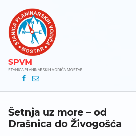
SPVM
STANICA PLANINARSKIH VODIČA MOSTAR
SPVM – Facebook
SPVM – e-mail
Šetnja uz more – od
Drašnica do Živogošća