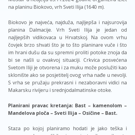
na planinu Biokovo, vrh Sveti Ilija (1640 m).
Biokovo je najveća, najduža, najljepša i najsurovija
planina Dalmacije. Vrh Sveti Ilija je jedan od
najljepših vidikovaca u Hrvatskoj. Na ovom vrhu
čovjek brzo shvati što je to što planinare vuče i što
im hrani dušu da su spremni proliti potoke znoja da
bi se našli u ovakvoj situaciji. Crkvica posvećena
Svetom Iliji je otvorena i za muku može poslužiti kao
sklonište ako se posjetitelj ovog vrha nađe u nevolji.
S vrha se pružaju prekrasni i nezaboravni vidici na
Makarsku rivijeru i srednjodalmatinske otoke.
Planirani pravac kretanja: Bast – kamenolom –
Mandelova ploča – Sveti Ilija – Osičine – Bast.
Staza po kojoj planiramo hodati je jako teška i