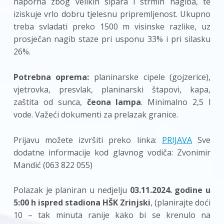
naporna zbog velikih sipara i strmih nagiba, te
iziskuje vrlo dobru tjelesnu pripremljenost. Ukupno
treba svladati preko 1500 m visinske razlike, uz
prosječan nagib staze pri usponu 33% i pri silasku
26%.
Potrebna oprema:
planinarske cipele (gojzerice),
vjetrovka, presvlak, planinarski štapovi, kapa,
zaštita od sunca,
čeona lampa
. Minimalno 2,5 l
vode. Važeći dokumenti za prelazak granice.
Prijavu možete izvršiti preko linka:
PRIJAVA
Sve
dodatne informacije kod glavnog vodiča: Zvonimir
Mandić (063 822 055)
Polazak je planiran u nedjelju
03.11.2024. godine u
5:00 h ispred stadiona HŠK Zrinjski
, (planirajte doći
10 – tak minuta ranije kako bi se krenulo na