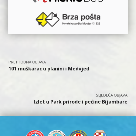
Navigacija objava
101 muškarac u planini i Medvjed
Izlet u Park prirode i pećine Bijambare