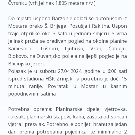
Čvrsnicu (vrh Jelinak 1.805 metara n/v ) .
Do mjesta uspona Barzonje dolazi se autobusom iz
Mostara preko Š. Brijega, Posušja i Rakitna. Uspon
traje otprilike oko 3 sata u jednom smjeru. S vrha
Jelinak pruža se predivan pogled na okolne planine
Kamešnicu, Tušnicu, Ljubušu, Vran, Čabulju,
Biokovo, na Duvanjsko polje a najljepši pogled je na
Blidinjsko jezero.
Polazak je u subotu 27.04.2024. godine u 6:00 sati
ispred stadiona HŠK Zrinjski, a potrebno je doći 15
minuta ranije. Povratak u Mostar u kasnim
popodnevnim satima.
Potrebna oprema: Planinarske cipele, vjetrovka,
ruksak, planinarski štapovi, kapa, zaštita od sunca i
vjetra i presvlak. Potrebno je ponijeti hranu za jedan
dan prema potrebama pojedinca, te minimalno 2