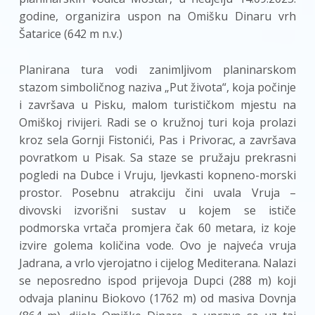
godine, organizira uspon na Omišku Dinaru vrh
Šatarice (642 m n.v.)
Planirana tura vodi zanimljivom planinarskom
stazom simboličnog naziva „Put života“, koja počinje
i završava u Pisku, malom turističkom mjestu na
Omiškoj rivijeri. Radi se o kružnoj turi koja prolazi
kroz sela Gornji Fistonići, Pas i Privorac, a završava
povratkom u Pisak. Sa staze se pružaju prekrasni
pogledi na Dubce i Vruju, ljevkasti kopneno-morski
prostor. Posebnu atrakciju čini uvala Vruja –
divovski izvorišni sustav u kojem se ističe
podmorska vrtača promjera čak 60 metara, iz koje
izvire golema količina vode. Ovo je najveća vruja
Jadrana, a vrlo vjerojatno i cijelog Mediterana. Nalazi
se neposredno ispod prijevoja Dupci (288 m) koji
odvaja planinu Biokovo (1762 m) od masiva Dovnja