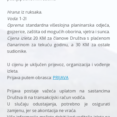
Hrana
: iz ruksaka.
Voda
: 1-2l
Oprema
: standardna višeslojna planinarska odjeća,
gojzerice, zaštita od mogućih oborina, vjetra i sunca.
Cijena izleta
: 20 KM za članove Društva s plaćenom
članarinom za tekuću godinu, a 30 KM za ostale
sudionike.
U cijenu je uključen prijevoz, organizacija i vođenje
izleta.
Prijava putem obrasca:
PRIJAVA
Prijava postaje važeća uplatom na sastancima
Društva ili na transakcijski račun vodiča.
U slučaju odustajanja, potrebno je osigurati
zamjenu, jer se akontacija ne vraća.
Više informacija možete dobiti kod voditelja izleta na