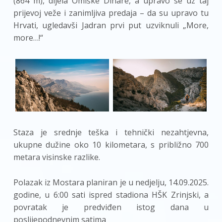
(864 m), dijela Omiške Dinare, a upravo se uz taj
prijevoj veže i zanimljiva predaja – da su upravo tu
Hrvati, ugledavši Jadran prvi put uzviknuli „More,
more…!“
Staza je srednje teška i tehnički nezahtjevna,
ukupne dužine oko 10 kilometara, s približno 700
metara visinske razlike.
Polazak iz Mostara planiran je u nedjelju, 14.09.2025.
godine, u 6:00 sati ispred stadiona HŠK Zrinjski, a
povratak je predviđen istog dana u
poslijepodnevnim satima