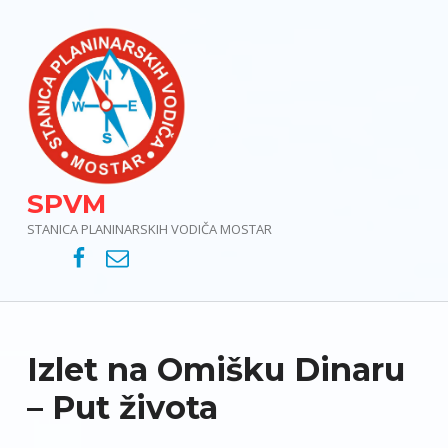
SPVM
STANICA PLANINARSKIH VODIČA MOSTAR
SPVM – Facebook
SPVM – e-mail
Izlet na Omišku Dinaru
– Put života