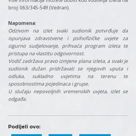
broj: 063/345-549 (Vedran).
Napomena
:
Odzivom na izlet svaki sudionik potvrđuje da
ispunjava zdravstvene i psihofizičke uvjete za
sigurno sudjelovanje, prihvaća program izleta te
pristupa na vlastitu odgovornost.
Vodič zadržava pravo izmjene plana izleta, a svaki je
sudionik dužan pridržavati se njegovih uputa i
odluka, sukladno uvjetima na terenu te
sposobnostima pojedinaca i grupe.
U slučaju nepovoljnih vremenskih uvjeta, izlet se
odgađa.
Podijeli ovo: