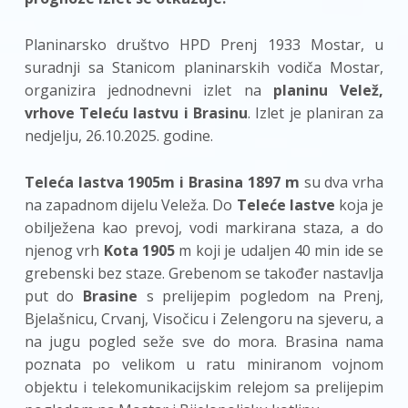
Planinarsko društvo HPD Prenj 1933 Mostar, u
suradnji sa Stanicom planinarskih vodiča Mostar,
organizira jednodnevni izlet na
planinu Velež,
vrhove Teleću lastvu i Brasinu
. Izlet je planiran za
nedjelju, 26.10.2025. godine.
Teleća lastva 1905m i Brasina 1897 m
su dva vrha
na zapadnom dijelu Veleža. Do
Teleće lastve
koja je
obilježena kao prevoj, vodi markirana staza, a do
njenog vrh
Kota 1905
m koji je udaljen 40 min ide se
grebenski bez staze. Grebenom se također nastavlja
put do
Brasine
s prelijepim pogledom na Prenj,
Bjelašnicu, Crvanj, Visočicu i Zelengoru na sjeveru, a
na jugu pogled seže sve do mora. Brasina nama
poznata po velikom u ratu miniranom vojnom
objektu i telekomunikacijskim relejom sa prelijepim