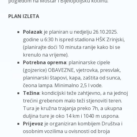
pogledom na Mostar i Bijelopoljsku kotlinu.
PLAN IZLETA
Polazak
je planiran u nedjelju 26.10.2025.
godine u 6:30 h ispred stadiona HŠK Zrinjski,
(planirajte doći 10 minuta ranije kako bi se
krenulo na vrijeme).
Potrebna oprema
: planinarske cipele
(gojzerice) OBAVEZNE, vjetrovka, presvlak,
planinarski štapovi, kapa, zaštita od sunca,
čeona lampa. Minimalno 2,5 l vode.
Težina
: kondicijski teže zahtjevno, a na jednoj
trećini grebenom malo teži stjenoviti teren.
Tura je kružna trajanja preko 7h, a ukupna
duljina ture je oko 14 km i 1040 m uspona.
Prijevoz
je organiziran kombijem Društva i
osobnim vozilima u ovisnosti od broja