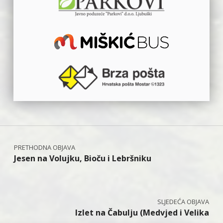
Navigacija objava
Jesen na Volujku, Bioču i Lebršniku
Izlet na Čabulju (Medvjed i Velika