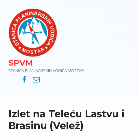
SPVM
STANICA PLANINARSKIH VODIČA MOSTAR
SPVM – Facebook
SPVM – e-mail
Izlet na Teleću Lastvu i
Brasinu (Velež)