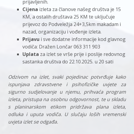
prijavljenih.
Cijena
izleta za članove našeg društva je 15
KM, a ostalih društava 25 KM te uključuje
prijevoz do Podveležja 24+3,5km makadam i
nazad, organizaciju i vođenje izleta.
Prijavu
i sve dodatne informacije kod glavnog
vodiča: Dražen Lončar 063 311 903
Uplata
za izlet se vrše prije i poslije redovnog
sastanka društva do 22.10.2025. u 20 sati
Odzivom na izlet, svaki pojedinac potvrđuje kako
ispunjava zdravstvene i psihofizičke uvjete za
sigurno sudjelovanje u njemu, prihvaća program
izleta, pristupa na osobnu odgovornost, te u skladu
s planinarskom etikom pridržava plana izleta,
odluka i uputa vodiča. U slučaju loših vremenski
uvjeta izlet se odgađa.