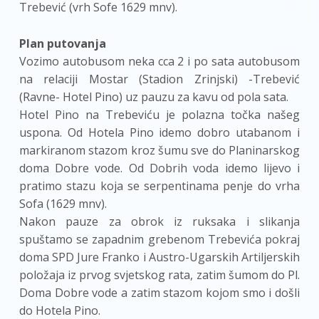
Trebević (vrh Sofe 1629 mnv).
Plan putovanja
Vozimo autobusom neka cca 2 i po sata autobusom
na relaciji Mostar (Stadion Zrinjski) -Trebević
(Ravne- Hotel Pino) uz pauzu za kavu od pola sata.
Hotel Pino na Trebeviću je polazna točka našeg
uspona. Od Hotela Pino idemo dobro utabanom i
markiranom stazom kroz šumu sve do Planinarskog
doma Dobre vode. Od Dobrih voda idemo lijevo i
pratimo stazu koja se serpentinama penje do vrha
Sofa (1629 mnv).
Nakon pauze za obrok iz ruksaka i slikanja
spuštamo se zapadnim grebenom Trebevića pokraj
doma SPD Jure Franko i Austro-Ugarskih Artiljerskih
položaja iz prvog svjetskog rata, zatim šumom do Pl.
Doma Dobre vode a zatim stazom kojom smo i došli
do Hotela Pino.