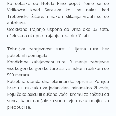
Po dolasku do Hotela Pino popet ćemo se do
Vidikovca iznad Sarajeva koji se nalazi kod
Trebevićke Žičare, i nakon slikanja vratiti se do
autobusa
Očekivano trajanje uspona do vrha oko 03 sata,
očekivano ukupno trajanje ture oko 7 sati.
Tehnička zahtjevnost ture: 1 ljetna tura bez
potrebnih pomagala
Kondiciona zahtjevnost ture: B manje zahtjevne
visokogorske gorske ture sa visinskom razlikom do
500 metara
Potrebna standardna planinarska oprema! Ponijeti
hranu u ruksaku za jedan dan, minimalno 2l vode,
koju čokoladicu ili sušeno voće, kremu za zaštitu od
sunca, kapu, naočale za sunce, vjetrovku i majicu za
preobući se.