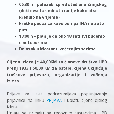
06:30 h – polazak ispred stadiona Zrinjskog
(doći desetak minuta ranije kako bi se
krenulo na vrijeme)
kratka pauza za kavu pumpa INA na auto
putu
18:00 h – plan je da oko 18 sati svi budemo
u autobusima
Dolazak u Mostar u večernjim satima.
Cijena izleta je 40,00KM za članove društva HPD
Prenj 1933 i 50,00 KM za ostale, cijena uključuje
troškove prijevoza, organizacije i vođenja
izleta.
Prijave za izlet podrazumijeva popunjavanje
prijavnice na linku
PRIJAVA
i uplatu cijene cijelog
izleta.
Uplate se primaju na redovnim sastancima HPD