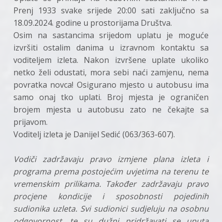
Prenj 1933 svake srijede 20:00 sati zaključno sa
18.09.2024. godine u prostorijama Društva.
Osim na sastancima srijedom uplatu je moguće
izvršiti ostalim danima u izravnom kontaktu sa
voditeljem izleta. Nakon izvršene uplate ukoliko
netko želi odustati, mora sebi naći zamjenu, nema
povratka novca! Osigurano mjesto u autobusu ima
samo onaj tko uplati. Broj mjesta je ograničen
brojem mjesta u autobusu zato ne čekajte sa
prijavom.
Voditelj izleta je Danijel Sedić (063/363-607).
Vodiči zadržavaju pravo izmjene plana izleta i
programa prema postojećim uvjetima na terenu te
vremenskim prilikama. Također zadržavaju pravo
procjene kondicije i sposobnosti pojedinih
sudionika uzleta. Svi sudionici sudjeluju na osobnu
odgovornost, te su dužni pridržavati se uputa