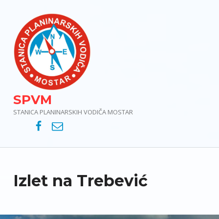
SPVM
STANICA PLANINARSKIH VODIČA MOSTAR
SPVM – Facebook
SPVM – e-mail
Izlet na Trebević