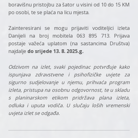
boravišnu pristojbu za šator u visini od 10 do 15 KM
po osobi, te se plaća na licu mjesta.
Zainteresirani se mogu prijaviti voditeljici izleta
Danijeli na broj mobitela 063 895 713. Prijava
postaje važeća uplatom (na sastancima Društva)
najdalje
do srijede 13. 8. 2025.g.
Odzivom na izlet, svaki pojedinac potvrđuje kako
ispunjava zdravstvene i psihofizičke uvjete za
sigurno sudjelovanje u njemu, prihvaća program
izleta, pristupa na osobnu odgovornost, te u skladu
s planinarskom etikom pridržava plana izleta,
odluka i uputa vodiča. U slučaju loših vremenski
uvjeta izlet se odgađa.