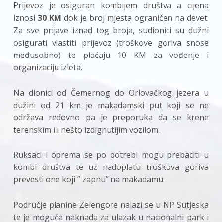
Prijevoz je osiguran kombijem društva a cijena
iznosi
30 KM
dok je broj mjesta ograničen na devet.
Za sve prijave iznad tog broja, sudionici su dužni
osigurati vlastiti prijevoz (troškove goriva snose
međusobno) te plaćaju 10 KM za vođenje i
organizaciju izleta.
Na dionici od Čemernog do Orlovačkog jezera u
dužini od 21 km je makadamski put koji se ne
održava redovno pa je preporuka da se krene
terenskim ili nešto izdignutijim vozilom.
Ruksaci i oprema se po potrebi mogu prebaciti u
kombi društva te uz nadoplatu troškova goriva
prevesti one koji ” zapnu” na makadamu.
Područje planine Zelengore nalazi se u NP Sutjeska
te je moguća naknada za ulazak u nacionalni park i