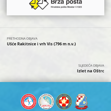
Navigacija objava
Ušće Rakitnice i vrh Vis (796 m n.v.)
Izlet na Oštrc