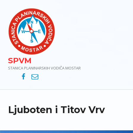
SPVM
STANICA PLANINARSKIH VODIČA MOSTAR
SPVM – Facebook
SPVM – e-mail
Ljuboten i Titov Vrv