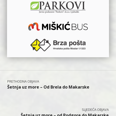
Navigacija objava
Šetnja uz more – Od Brela do Makarske
Šetnja uz more – od Podgore do Makarske