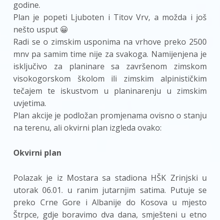
godine.
Plan je popeti Ljuboten i Titov Vrv, a možda i još
nešto usput 😀
Radi se o zimskim usponima na vrhove preko 2500
mnv pa samim time nije za svakoga. Namijenjena je
isključivo za planinare sa završenom zimskom
visokogorskom školom ili zimskim alpinističkim
tečajem te iskustvom u planinarenju u zimskim
uvjetima.
Plan akcije je podložan promjenama ovisno o stanju
na terenu, ali okvirni plan izgleda ovako:
Okvirni plan
Polazak je iz Mostara sa stadiona HŠK Zrinjski u
utorak 06.01. u ranim jutarnjim satima. Putuje se
preko Crne Gore i Albanije do Kosova u mjesto
Štrpce, gdje boravimo dva dana, smješteni u etno