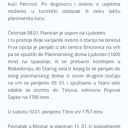
kući Petrović. Po dogovoru i ovisno o uvjetima
možemo u turistički obilazak ili neku lakšu
planinarsku turu.
Četvrtak 08.01. Planiran je uspon na Ljuboten.
I tu postoje dvije varijante ovisno o stanju na terenu!
Prva opcija je penjati iz ski centra Brezovica na vrh
pa se spustiti do Planinarskog doma Ljuboten (1600
mnv) na spavanje, ili se prebaciti kombijem u
Makedoniju, do Starog sela iz kojeg bi se penjalo do
istog planinarskog doma. U ovom drugom slučaju
na vrh se penjemo 09. 01. i spuštamo u Staro selo
odakle se vozimo do Tetova, odnosno Popove
Šapke na 1700 mnv .
U subotu 10.01. penjemo Titov vrv 1757 mnv.
Povratak u Mostar je planiran 11. 01. U popodnevim