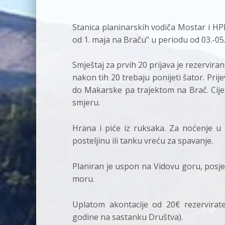
Stanica planinarskih vodiča Mostar i H
od 1. maja na Braču” u periodu od 03.-05.
Smještaj za prvih 20 prijava je rezervira
nakon tih 20 trebaju ponijeti šator. Pri
do Makarske pa trajektom na Brač. Cije
smjeru.
Hrana i piće iz ruksaka. Za noćenje u
posteljinu ili tanku vreću za spavanje.
Planiran je uspon na Vidovu goru, posjet 
moru.
Uplatom akontacije od 20€ rezervirate
godine na sastanku Društva).