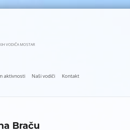
KIH VODIČA MOSTAR
n aktivnosti
Naši vodiči
Kontakt
na Braču