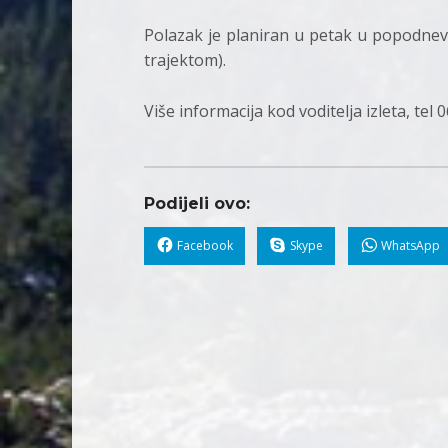
Polazak je planiran u petak u popodnev
trajektom).
Više informacija kod voditelja izleta, tel
Podijeli ovo:
Facebook
Skype
WhatsApp
Skip back to main navigation