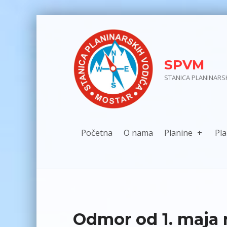
Skip to main navigation
Skip to main content
Skip to footer
SPVM
STANICA PLANINARS
Početna
O nama
Planine
Pla
Odmor od 1. maja 