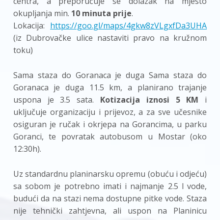
centra, a preporučuje se dolazak na mjesto
okupljanja min.
10 minuta prije
.
Lokacija:
https://goo.gl/maps/4gkw8zVLgxfDa3UHA
(iz Dubrovačke ulice nastaviti pravo na kružnom
toku)
Sama staza do Goranaca je duga Sama staza do
Goranaca je duga 11.5 km, a planirano trajanje
uspona je 3.5 sata.
Kotizacija iznosi 5 KM
i
uključuje organizaciju i prijevoz, a za sve učesnike
osiguran je ručak i okrjepa na Gorancima, u parku
Goranci, te povratak autobusom u Mostar (oko
12:30h).
Uz standardnu planinarsku opremu (obuću i odjeću)
sa sobom je potrebno imati i najmanje 2.5 l vode,
budući da na stazi nema dostupne pitke vode. Staza
nije tehnički zahtjevna, ali uspon na Planinicu