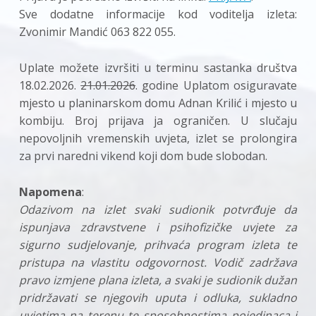
Sve dodatne informacije kod voditelja izleta:
Zvonimir Mandić 063 822 055.
Uplate možete izvršiti u terminu sastanka društva
18.02.2026.
21.01.2026
. godine Uplatom osiguravate
mjesto u planinarskom domu Adnan Krilić i mjesto u
kombiju. Broj prijava ja ograničen. U slučaju
nepovoljnih vremenskih uvjeta, izlet se prolongira
za prvi naredni vikend koji dom bude slobodan.
Napomena
:
Odazivom na izlet svaki sudionik potvrđuje da
ispunjava zdravstvene i psihofizičke uvjete za
sigurno sudjelovanje, prihvaća program izleta te
pristupa na vlastitu odgovornost. Vodič zadržava
pravo izmjene plana izleta, a svaki je sudionik dužan
pridržavati se njegovih uputa i odluka, sukladno
uvjetima na terenu te sposobnostima pojedinaca i