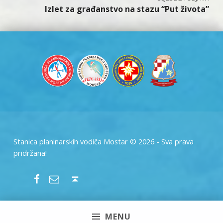
Izlet za građanstvo na stazu “Put života”
Stanica planinarskih vodiča Mostar © 2026 - Sva prava
pridržana!
SPVM – Facebook
SPVM – e-mail
Back to top ↑
MENU