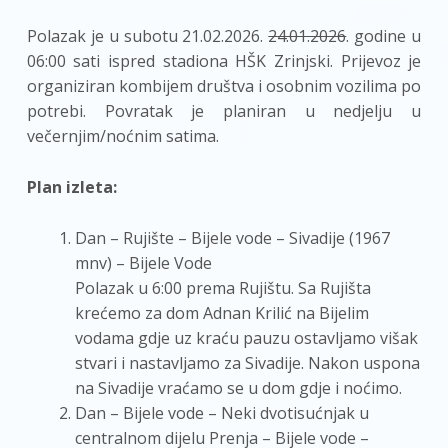
Polazak je u subotu 21.02.2026.
24.01.2026
. godine u
06:00 sati ispred stadiona HŠK Zrinjski. Prijevoz je
organiziran kombijem društva i osobnim vozilima po
potrebi. Povratak je planiran u nedjelju u
večernjim/noćnim satima.
Plan izleta:
Dan – Rujište – Bijele vode – Sivadije (1967
mnv) – Bijele Vode
Polazak u 6:00 prema Rujištu. Sa Rujišta
krećemo za dom Adnan Krilić na Bijelim
vodama gdje uz kraću pauzu ostavljamo višak
stvari i nastavljamo za Sivadije. Nakon uspona
na Sivadije vraćamo se u dom gdje i noćimo.
Dan – Bijele vode – Neki dvotisućnjak u
centralnom dijelu Prenja – Bijele vode –