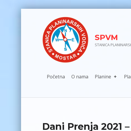
Skip to main navigation
Skip to main content
Skip to footer
SPVM
STANICA PLANINARS
Početna
O nama
Planine
Pla
Dani Prenja 2021 –