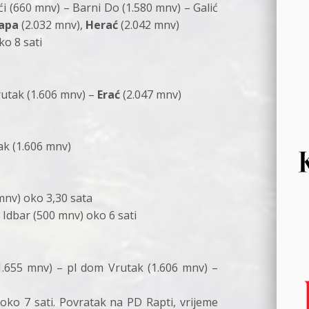
i (660 mnv) – Barni Do (1.580 mnv) – Galić
kapa
(2.032 mnv),
Herać
(2.042 mnv)
ko 8 sati
rutak (1.606 mnv) –
Erać
(2.047 mnv)
ak (1.606 mnv)
mnv) oko 3,30 sata
 Idbar (500 mnv) oko 6 sati
(1.655 mnv) – pl dom Vrutak (1.606 mnv) –
oko 7 sati. Povratak na PD Rapti, vrijeme