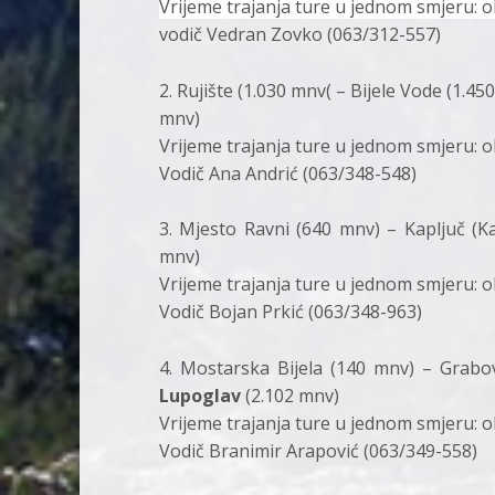
Vrijeme trajanja ture u jednom smjeru: o
vodič Vedran Zovko (063/312-557)
2. Rujište (1.030 mnv( – Bijele Vode (1.45
mnv)
Vrijeme trajanja ture u jednom smjeru: o
Vodič Ana Andrić (063/348-548)
3. Mjesto Ravni (640 mnv) – Kapljuč (Ka
mnv)
Vrijeme trajanja ture u jednom smjeru: o
Vodič Bojan Prkić (063/348-963)
4. Mostarska Bijela (140 mnv) – Grabo
Lupoglav
(2.102 mnv)
Vrijeme trajanja ture u jednom smjeru: o
Vodič Branimir Arapović (063/349-558)