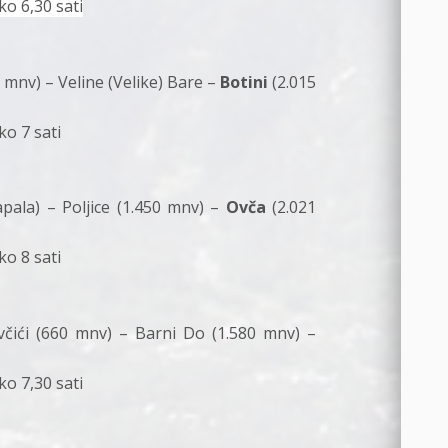
ko 6,30 sati
0 mnv) – Veline (Velike) Bare –
Botini
(2.015
ko 7 sati
pala) – Poljice (1.450 mnv) –
Ovča
(2.021
ko 8 sati
včići (660 mnv) – Barni Do (1.580 mnv) –
ko 7,30 sati