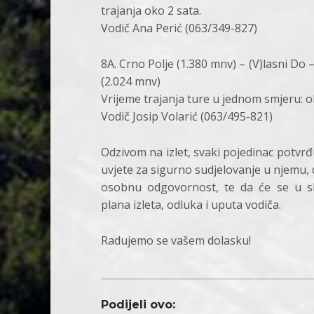
trajanja oko 2 sata.
Vodič Ana Perić (063/349-827)
8A. Crno Polje (1.380 mnv) – (V)lasni Do 
(2.024 mnv)
Vrijeme trajanja ture u jednom smjeru: o
Vodič Josip Volarić (063/495-821)
Odzivom na izlet, svaki pojedinac potvrđ
uvjete za sigurno sudjelovanje u njemu, 
osobnu odgovornost, te da će se u sk
plana izleta, odluka i uputa vodiča.
Radujemo se vašem dolasku!
Podijeli ovo: