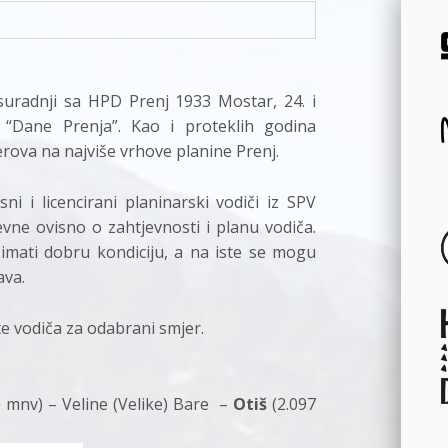
suradnji sa HPD Prenj 1933 Mostar, 24. i
u “Dane Prenja”. Kao i proteklih godina
jerova na najviše vrhove planine Prenj.
i i licencirani planinarski vodiči iz SPV
vne ovisno o zahtjevnosti i planu vodiča.
 imati dobru kondiciju, a na iste se mogu
ava.
te vodiča za odabrani smjer.
50 mnv) – Veline (Velike) Bare –
Otiš
(2.097