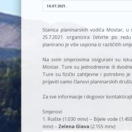
16.07.2021.
Stanica planinarskih vodiča Mostar, u 
25.7.2021. organizira četvrte po red
planirano je više uspona iz različitih sm
Na svim smjerovima osigurani su iskusn
Mostar. Ture su jednodnevne ili dvodne
Ture su fizički zahtjevne i potrebno je
prijaviti samo članovi planinarskih društ
Za sve informacije i dogovor kontaktiraj
Smjerovi:
1. Ruište (1.030 mnv) – Bijele vode (1.4
mnv) –
Zelena Glava
(2.155 mnv)