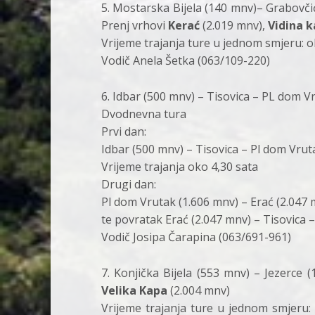
5. Mostarska Bijela (140 mnv)– Grabovčić
Prenj vrhovi
Kerać
(2.019 mnv),
Vidina 
Vrijeme trajanja ture u jednom smjeru: o
Vodič Anela Šetka (063/109-220)
6. Idbar (500 mnv) – Tisovica – PL dom V
Dvodnevna tura
Prvi dan:
Idbar (500 mnv) – Tisovica – Pl dom Vrut
Vrijeme trajanja oko 4,30 sata
Drugi dan:
Pl dom Vrutak (1.606 mnv) – Erać (2.047 
te povratak Erać (2.047 mnv) – Tisovica –
Vodič Josipa Čarapina (063/691-961)
7. Konjička Bijela (553 mnv) – Jezerce 
Velika Kapa
(2.004 mnv)
Vrijeme trajanja ture u jednom smjeru: 