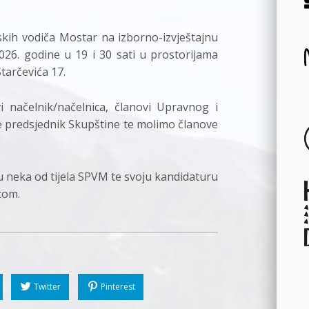
rskih vodiča Mostar na izborno-izvještajnu
026. godine u 19 i 30 sati u prostorijama
tarčevića 17.
i načelnik/načelnica, članovi Upravnog i
e predsjednik Skupštine te molimo članove
n u neka od tijela SPVM te svoju kandidaturu
com.
Twitter
Pinterest