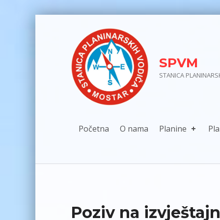
Skip to main navigation
Skip to main content
Skip to footer
SPVM
STANICA PLANINARS
Početna
O nama
Planine
Pla
Poziv na izvještaj