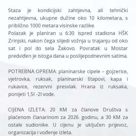
Staza je kondicijski zahtjevna, ali tehnički
nezahtjevna, ukupne dužine oko 10 kilometara, s
približno 1000 metara visinske razlike.
Polazak je planiran u 6:30 ispred stadiona HŠK
Zrinjski, nakon čega slijedi vožnja u trajanju od oko
sat i pol do sela Žakovo. Povratak u Mostar
predviđen je istoga dana u poslijepodnevnim satima.
POTREBNA OPREMA: planinarske cipele – gojzerice,
vjetrovka, ruksak, planinarski štapovi, kapa i
rukavice, rezervni presvlak. Hrana iz ruksaka,
ponijeti 1,5l -2l vode.
CIJENA IZLETA: 20 KM za članove Društva s
plaćenom članarinom za 2026. godinu, a 30 KM za
ostale sudionike. U cijenu je uključen prijevoz,
organizacija i vođenje izleta.