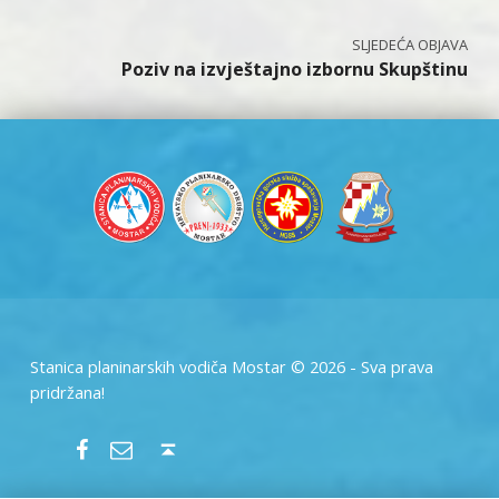
Poziv na izvještajno izbornu Skupštinu
Stanica planinarskih vodiča Mostar © 2026 - Sva prava
pridržana!
SPVM – Facebook
SPVM – e-mail
Back to top ↑