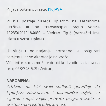
Prijava putem obrasca:
PRIJAVA
Prijava postaje važeća uplatom na sastancima
Društva ili na transakcijski račun vodiča
1328502010184080 – Vedran Cigić (naznačiti ime
izleta u svrhu uplate).
U slučaju odustajanja, potrebno je osigurati
zamjenu, jer se akontacija ne vraća.
Više informacija možete dobiti kod voditelja izleta na
broj: 063/345-549 (Vedran).
NAPOMENA:
Odzivom na izlet svaki sudionik potvrđuje da
ispunjava zdravstvene i psihofizičke uvjete za
sigurno sudjelovanje, prihvaća program izleta te
pristupa na vlastitu odgovornost.