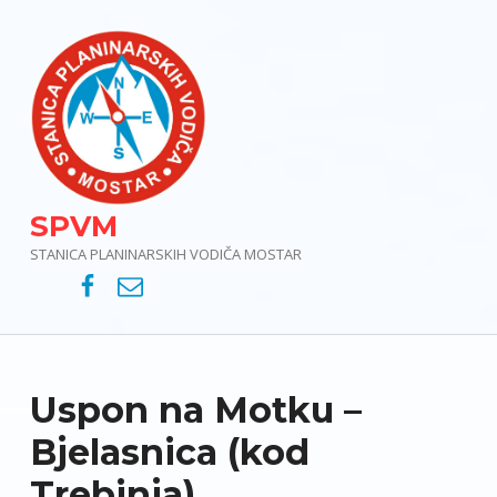
SPVM
STANICA PLANINARSKIH VODIČA MOSTAR
SPVM – Facebook
SPVM – e-mail
Uspon na Motku –
Bjelasnica (kod
Trebinja)