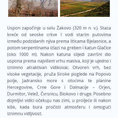
Uspon započinje u selu Žakovo (320 m n. v.). Staza
kreće od seoske crkve I vodi starim putovima
između podzidanih njiva prema liticama Bjelasnice, a
potom serpentinama izlazi na greben i katun Glačice
(oko 1000 m). Nakon katuna slijedi završni dio
uspona prema najvišem vrhu masiva, koji je ujedno i
iznimno atraktivan vidikovac. Otvoren vrh, bez
visoke vegetacije, pruža široke poglede na Popovo
polje, Jadransko more s otocima te planine
Hercegovine, Crne Gore i Dalmacije – Orjen,
Durmitor, Velež, Čvrsnicu, Biokovo i druge. Posebno
dojmljivi vidici očekuju nas zimi, u proljeće ili nakon
kiše, kada bura pročisti atmosferu i omogući
iznimnu vidljivost.