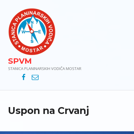
SPVM
STANICA PLANINARSKIH VODIČA MOSTAR
SPVM – Facebook
SPVM – e-mail
Uspon na Crvanj