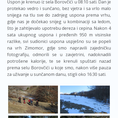
Uspon je krenuo iz sela Borovčići u 08:10 sati. Dan je
protekao vedro i sunčano, bez vjetra i sa vrlo malo
snijega na tlu sve do zadnjeg uspona prema vrhu,
gdje nas je dočekao snijeg u kombinaciji sa ledom,
što je zahtijevalo upotrebu dereza i cepina. Nakon 4
sata ukupnog uspona i pređenih 950 m visinske
razlike, svi sudionici uspona uspješno su se popeli
na vrh Zimomor, gdje smo napravili zajedničku
fotografiju, odmorili se u zavjetrini, nadoknadili
potrošene kalorije, te se krenuli spuštati nazad
prema selu Borovčići u koje smo, nakon više pauza
za uživanje u sunčanom danu, stigli oko 16:30 sati.