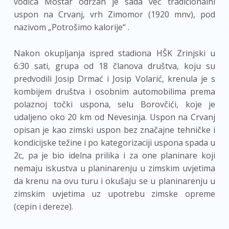
vodiča Mostar održan je sada već tradicionalni
uspon na Crvanj, vrh Zimomor (1920 mnv), pod
nazivom „Potrošimo kalorije“ .
Nakon okupljanja ispred stadiona HŠK Zrinjski u
6:30 sati, grupa od 18 članova društva, koju su
predvodili Josip Drmać i Josip Volarić, krenula je s
kombijem društva i osobnim automobilima prema
polaznoj točki uspona, selu Borovčići, koje je
udaljeno oko 20 km od Nevesinja. Uspon na Crvanj
opisan je kao zimski uspon bez značajne tehničke i
kondicijske težine i po kategorizaciji uspona spada u
2c, pa je bio idelna prilika i za one planinare koji
nemaju iskustva u planinarenju u zimskim uvjetima
da krenu na ovu turu i okušaju se u planinarenju u
zimskim uvjetima uz upotrebu zimske opreme
(cepin i dereze).