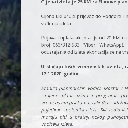
Cijena izleta je 25 KM za članove plan
Cijena uključuje prijevoz do Podgore i 
vođenja izleta.
Prijava i uplata akontacije od 20 KM u 
broj 063/312-583 (Viber, WhatsApp), 
odustajanja od izleta akontacija se ne vr
U slučaju loših vremenskih uvjeta, i
12.1.2020. godine.
Stanica planinarskih vodiča Mostar i 
izmjene plana izleta i programa pr
vremenskim prilikama. Također zadržava
pojedinih sudionika izleta. Svi sudioni
moraju biti u pratnji nekog punoljetn
voditelja izleta.