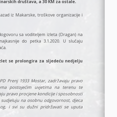
inarskih društava, a 30 KM za ostale.
nazad iz Makarske, troškove organizacije i
dogovoru sa voditeljem izleta (Dragan) na
najkasnije do petka 3.1.2020. U slučaju
aća.
zlet se prolongira za sljedeću nedjelju
HPD Prenj 1933 Mostar, zadržavaju pravo
ema postojećim uvjetima na terenu te
ju pravo procjene kondicije i sposobnosti
ci sudjeluju na osobnu odgovornost, djeca
og, i svi su dužni pridržavati se uputa