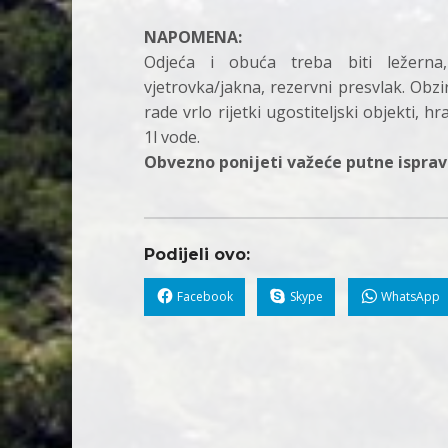
NAPOMENA:
Odjeća i obuća treba biti ležerna, 
vjetrovka/jakna, rezervni presvlak. Obz
rade vrlo rijetki ugostiteljski objekti, h
1l vode.
Obvezno ponijeti važeće putne isprav
Podijeli ovo:
Facebook
Skype
WhatsApp
Skip back to main navigation