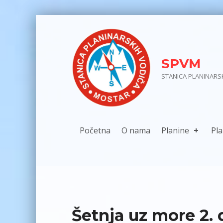
Skip to main navigation
Skip to main content
Skip to footer
SPVM
STANICA PLANINARS
Početna
O nama
Planine
Pla
Šetnja uz more 2. 