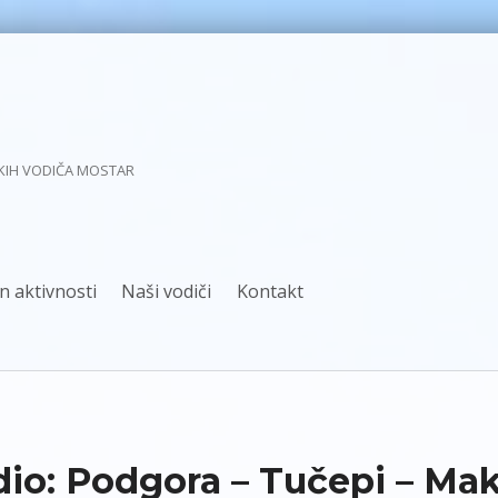
KIH VODIČA MOSTAR
n aktivnosti
Naši vodiči
Kontakt
dio: Podgora – Tučepi – Mak