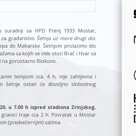
 u suradnji sa HPD Prenj 1933 Mostar,
et za građanstvo
Šetnja uz more drugi dio
.
epa do Makarske. Šetnjom prolazimo dio
ažama sa kojih se vide otoci Brač i Hvar sa
d na gorostasno Biokovo.
ganim tempom cca. 4 h, nije zahtjevna i
n šetnje ostati će dovoljno slobodnog
20. u 7.00 h ispred stadiona Zrinjskog.
granici traje cca 2 h. Povratak u Mostar
nim (predvečernjim) satima.