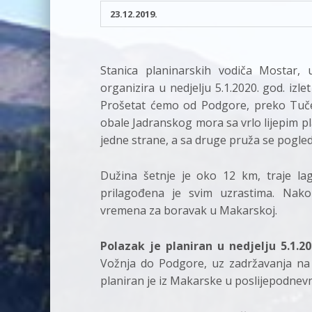
23.12.2019.
Stanica planinarskih vodiča Mostar,
organizira u nedjelju 5.1.2020. god. izl
Prošetat ćemo od Podgore, preko Tuč
obale Jadranskog mora sa vrlo lijepim pl
jedne strane, a sa druge pruža se pogle
Dužina šetnje je oko 12 km, traje la
prilagođena je svim uzrastima. Nako
vremena za boravak u Makarskoj.
Polazak je planiran u nedjelju 5.1.20
Vožnja do Podgore, uz zadržavanja na 
planiran je iz Makarske u poslijepodnev